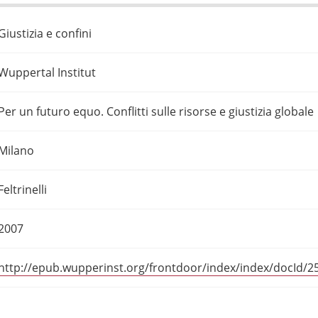
Giustizia e confini
Wuppertal Institut
Per un futuro equo. Conflitti sulle risorse e giustizia globale
Milano
Feltrinelli
2007
http://epub.wupperinst.org/frontdoor/index/index/docId/2