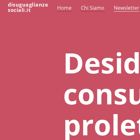
disuguaglianze
Home
Chi Siamo
Newsletter
sociali.it
Desid
cons
prole