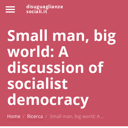
disuguaglianze
sociali.it
Small man, big
world: A
discussion of
socialist
democracy
Home
Ricerca
Small man, big world: A …