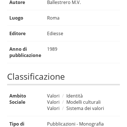
Autore
Ballestrero M.V.
Luogo
Roma
Editore
Ediesse
Anno di
1989
pubblicazione
Classificazione
Ambito
Valori
Identità
Sociale
Valori
Modelli culturali
Valori
Sistema dei valori
Tipo di
Pubblicazioni - Monografia