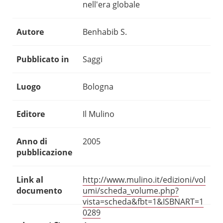
nell'era globale
Autore
Benhabib S.
Pubblicato in
Saggi
Luogo
Bologna
Editore
Il Mulino
Anno di
2005
pubblicazione
Link al
http://www.mulino.it/edizioni/vol
documento
umi/scheda_volume.php?
vista=scheda&fbt=1&ISBNART=1
0289