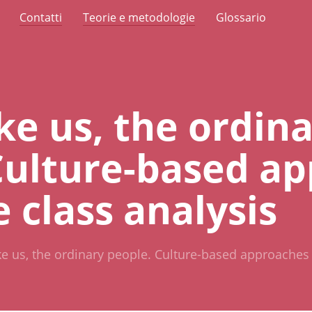
Contatti
Teorie e metodologie
Glossario
ke us, the ordin
Culture-based a
 class analysis
ke us, the ordinary people. Culture-based approaches 