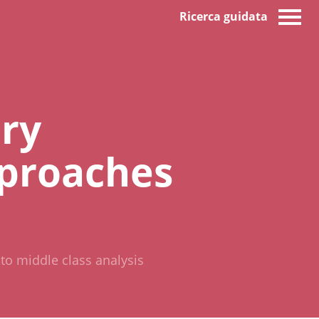
Ricerca guidata
ary
pproaches
to middle class analysis