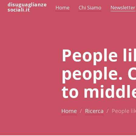
disuguaglianze
Home
Chi Siamo
Newsletter
sociali.it
People li
people. 
to middle
Home
Ricerca
People li