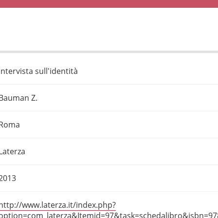
Intervista sull'identità
Bauman Z.
Roma
Laterza
2013
http://www.laterza.it/index.php?
option=com_laterza&Itemid=97&task=schedalibro&isbn=9