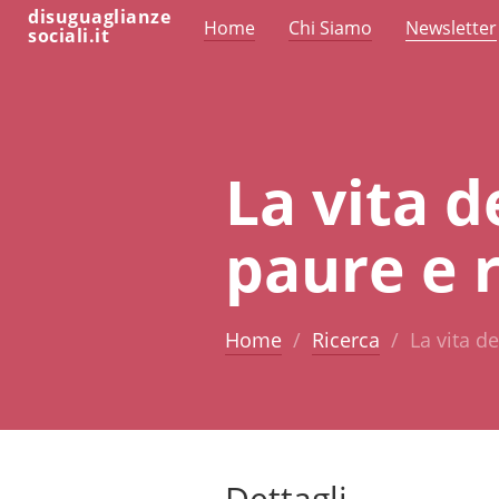
disuguaglianze
Home
Chi Siamo
Newsletter
sociali.it
La vita d
paure e r
Home
Ricerca
La vita de
Dettagli