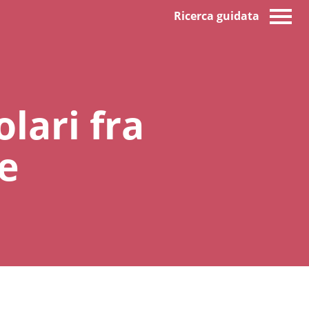
Ricerca guidata
olari fra
ze