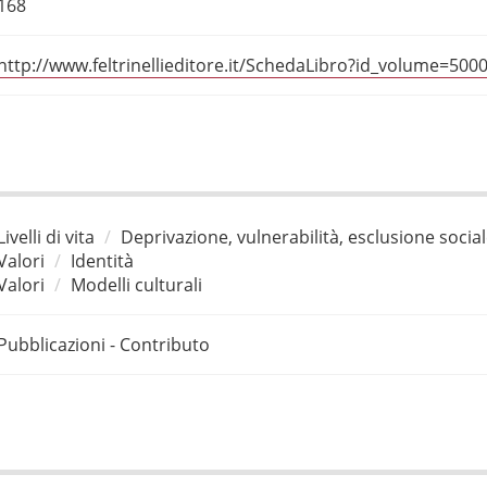
168
http://www.feltrinellieditore.it/SchedaLibro?id_volume=500
Livelli di vita
Deprivazione, vulnerabilità, esclusione socia
Valori
Identità
Valori
Modelli culturali
Pubblicazioni - Contributo