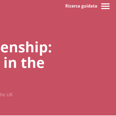
Ricerca guidata
zenship:
in the
the UK