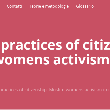
Contatti
Teorie e metodologie
Glossario
practices of citi
omens activism 
practices of citizenship: Muslim womens activism in 