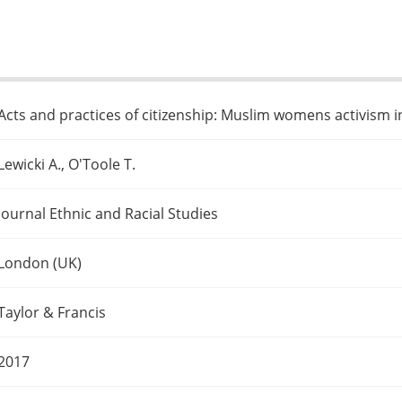
Acts and practices of citizenship: Muslim womens activism i
Lewicki A., O'Toole T.
Journal Ethnic and Racial Studies
London (UK)
Taylor & Francis
2017