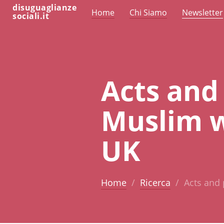
disuguaglianze
Home
Chi Siamo
Newsletter
sociali.it
Acts and 
Muslim w
UK
Home
Ricerca
Acts and 