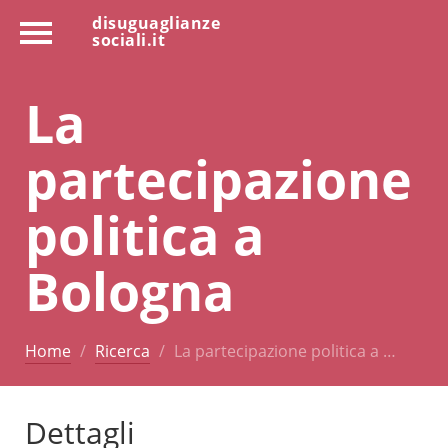
disuguaglianze
sociali.it
La
partecipazione
politica a
Bologna
Home
Ricerca
La partecipazione politica a …
Dettagli