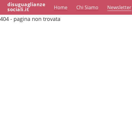
disuguaglianze
Home
Chi Siamo
Newsletter
sociali.it
404 - pagina non trovata