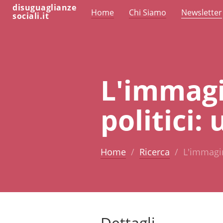
disuguaglianze
Home
Chi Siamo
Newsletter
sociali.it
L'immagi
politici:
Home
Ricerca
L'immagin
Dettagli