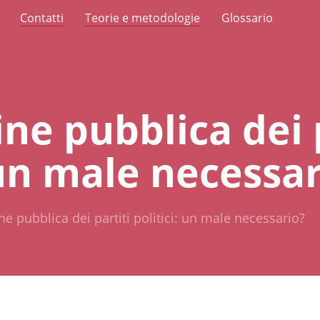
Contatti
Teorie e metodologie
Glossario
ne pubblica dei p
 un male necessa
e pubblica dei partiti politici: un male necessario?