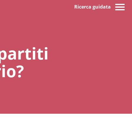
Ricerca guidata
artiti
rio?