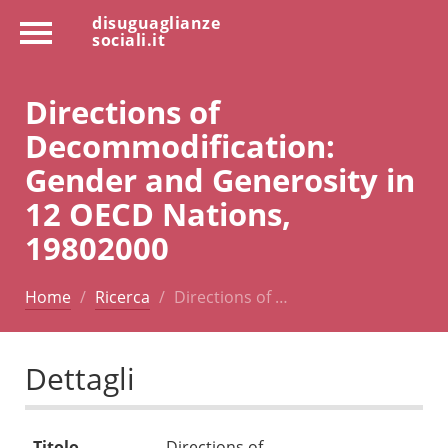
disuguaglianze
sociali.it
Directions of
Decommodification:
Gender and Generosity in
12 OECD Nations,
19802000
Home
Ricerca
Directions of …
Dettagli
Titolo
Directions of