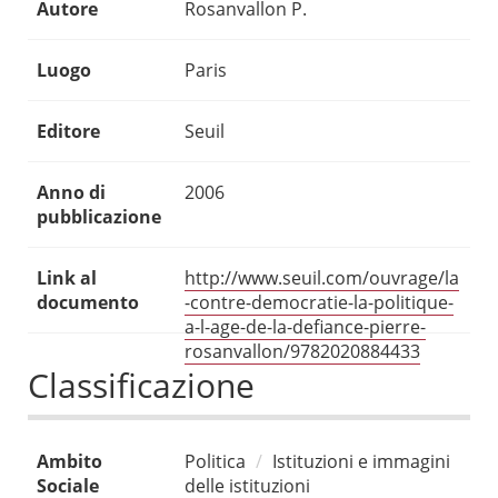
Autore
Rosanvallon P.
Luogo
Paris
Editore
Seuil
Anno di
2006
pubblicazione
Link al
http://www.seuil.com/ouvrage/la
documento
-contre-democratie-la-politique-
a-l-age-de-la-defiance-pierre-
rosanvallon/9782020884433
Classificazione
Ambito
Politica
Istituzioni e immagini
Sociale
delle istituzioni