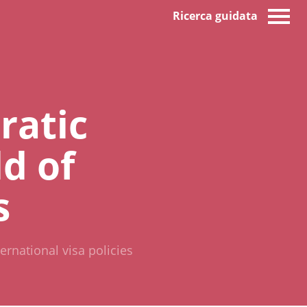
Ricerca guidata
ratic
ld of
s
ernational visa policies