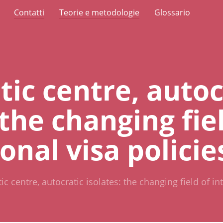
Contatti
Teorie e metodologie
Glossario
ic centre, autoc
 the changing fie
onal visa policie
c centre, autocratic isolates: the changing field of int