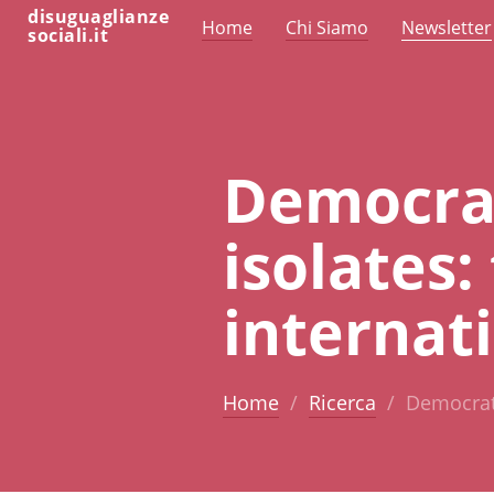
disuguaglianze
Home
Chi Siamo
Newsletter
sociali.it
Democrat
isolates:
internati
Home
Ricerca
Democrati