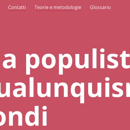
Contatti
Teorie e metodologie
Glossario
ia populist
ualunquis
ondi