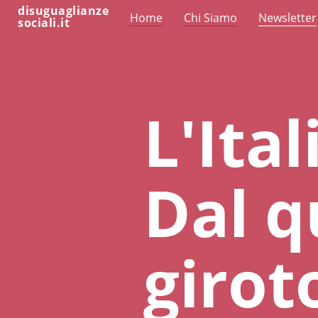
disuguaglianze
Home
Chi Siamo
Newsletter
sociali.it
L'Ital
Dal q
girot