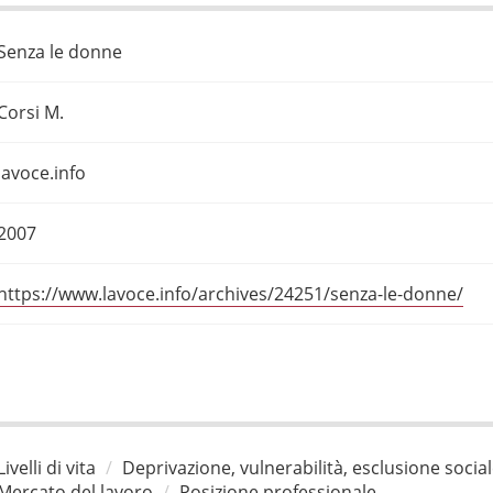
Senza le donne
Corsi M.
lavoce.info
2007
https://www.lavoce.info/archives/24251/senza-le-donne/
Livelli di vita
Deprivazione, vulnerabilità, esclusione socia
Mercato del lavoro
Posizione professionale