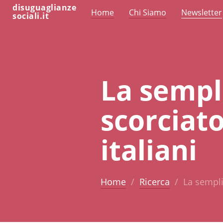
disuguaglianze
Home
Chi Siamo
Newsletter
sociali.it
La sempli
scorciato
italiani
Home
Ricerca
La semplic