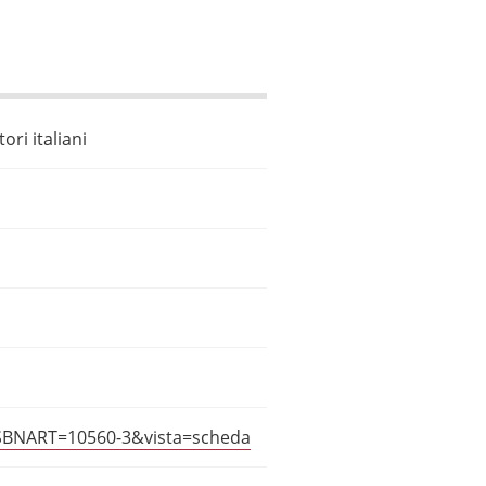
ori italiani
?ISBNART=10560-3&vista=scheda