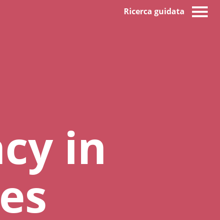
Ricerca guidata
d
cy in
es