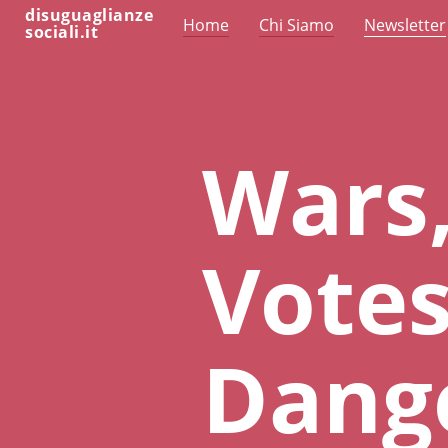
disuguaglianze
Home
Chi Siamo
Newsletter
sociali.it
Wars
Votes
Dang