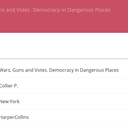
ns and Votes. Democracy in Dangerous Places
Wars, Guns and Votes. Democracy in Dangerous Places
Collier P.
New York
HarperCollins