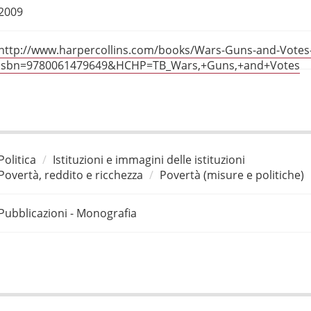
2009
http://www.harpercollins.com/books/Wars-Guns-and-Votes-P
isbn=9780061479649&HCHP=TB_Wars,+Guns,+and+Votes
Politica
Istituzioni e immagini delle istituzioni
Povertà, reddito e ricchezza
Povertà (misure e politiche)
Pubblicazioni - Monografia