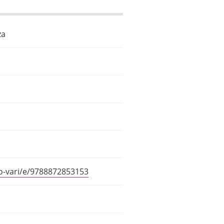
za
ibro-vari/e/9788872853153