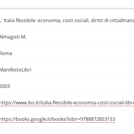
L' Italia flessibile: economia, costi sociali, diritti di cittadinan
Almagisti M.
Roma
ManifestoLibri
2003
https://www.ibs.it/italia-flessibile-economia-costi-sociali-l
https://books.google.it/books?isbn=9788872853153