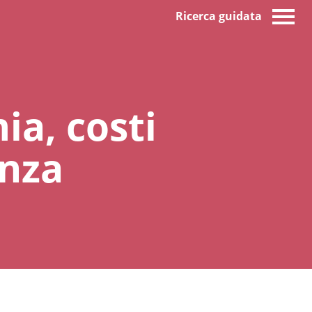
Ricerca guidata
mia, costi
anza