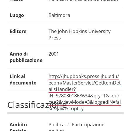
Luogo
Baltimora
Editore
The John Hopkins University
Press
Anno di
2001
pubblicazione
Link al
http://jhupbooks.press.jhu.edu/
documento
ecom/MasterServlet/GetItemDet
ailsHandler?
iN=9780801868634&qty=1&sour
Classificazione
ce=2&viewMode=3&loggedIN=fal
se&JavaScript=y
Ambito
Politica
Partecipazione