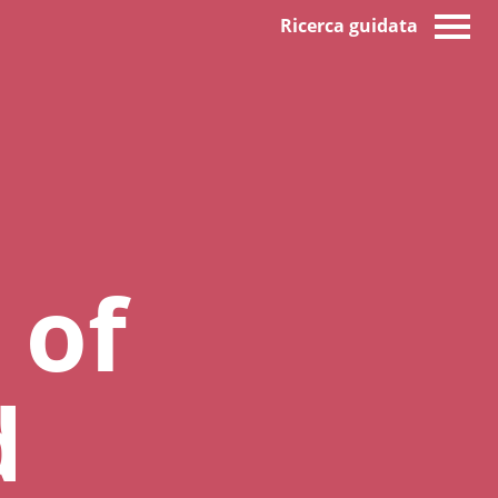
Ricerca guidata
 of
d