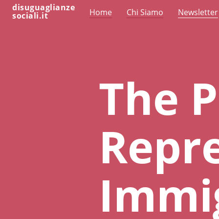
disuguaglianze
Home
Chi Siamo
Newsletter
sociali.it
The P
Repre
Immi