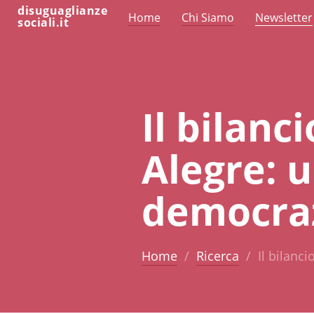
disuguaglianze
Home
Chi Siamo
Newsletter
sociali.it
Il bilanc
Alegre: 
democraz
Home
Ricerca
Il bilanc