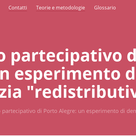
Contatti
Teorie e metodologie
Glossario
io partecipativo 
un esperimento d
ia "redistributi
io partecipativo di Porto Alegre: un esperimento di dem