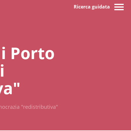
Ricerca guidata
di Porto
i
va"
ocrazia "redistributiva"