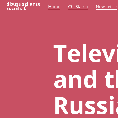
disuguaglianze
Home
Chi Siamo
Newsletter
sociali.it
Telev
and t
Russi