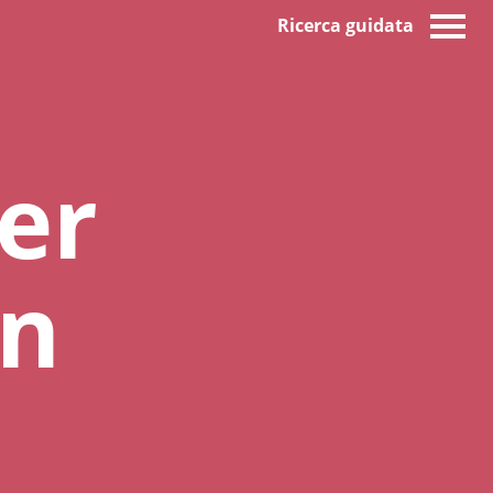
Ricerca guidata
er
in