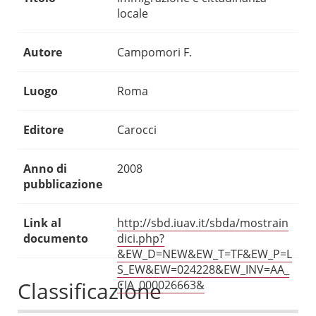
locale
Autore
Campomori F.
Luogo
Roma
Editore
Carocci
Anno di
2008
pubblicazione
Link al
http://sbd.iuav.it/sbda/mostrain
documento
dici.php?
&EW_D=NEW&EW_T=TF&EW_P=L
S_EW&EW=024228&EW_INV=AA_
Classificazione
CIA_000026663&