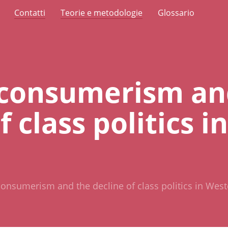
Contatti
Teorie e metodologie
Glossario
l consumerism an
f class politics 
 consumerism and the decline of class politics in Wes