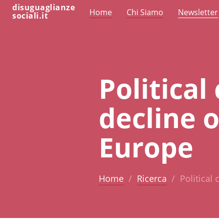
disuguaglianze
Home
Chi Siamo
Newsletter
sociali.it
Politica
decline o
Europe
Home
Ricerca
Political