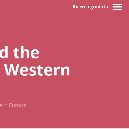
Ricerca guidata
d the
in Western
tern Europe