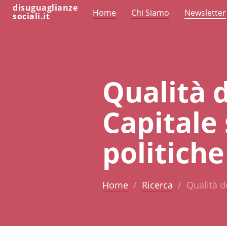
disuguaglianze
Home
Chi Siamo
Newsletter
sociali.it
Qualità 
Capitale 
politiche 
Home
Ricerca
Qualità de