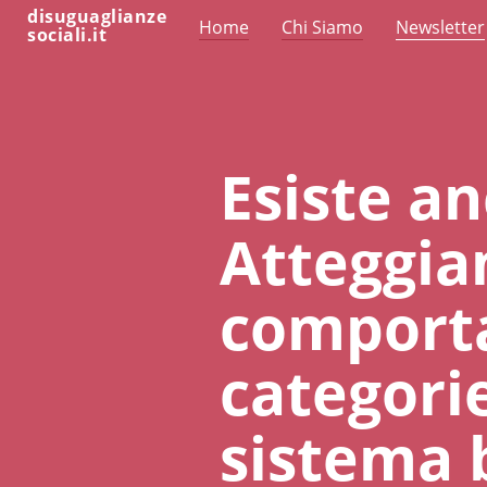
disuguaglianze
Home
Chi Siamo
Newsletter
sociali.it
Esiste an
Atteggiam
comporta
categorie
sistema 