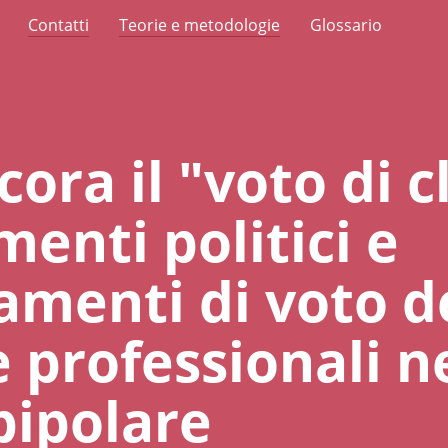
Contatti
Teorie e metodologie
Glossario
cora il "voto di c
enti politici e
menti di voto d
 professionali n
bipolare