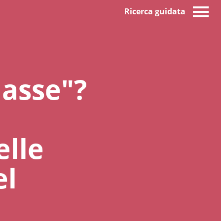
Ricerca guidata
lasse"?
elle
el