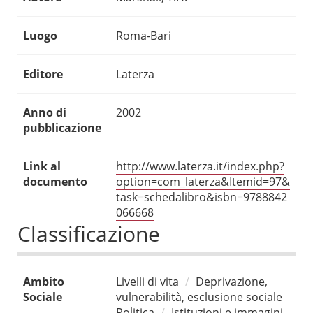
Luogo
Roma-Bari
Editore
Laterza
Anno di
2002
pubblicazione
Link al
http://www.laterza.it/index.php?
documento
option=com_laterza&Itemid=97&
task=schedalibro&isbn=9788842
066668
Classificazione
Ambito
Livelli di vita
Deprivazione,
Sociale
vulnerabilità, esclusione sociale
Politica
Istituzioni e immagini