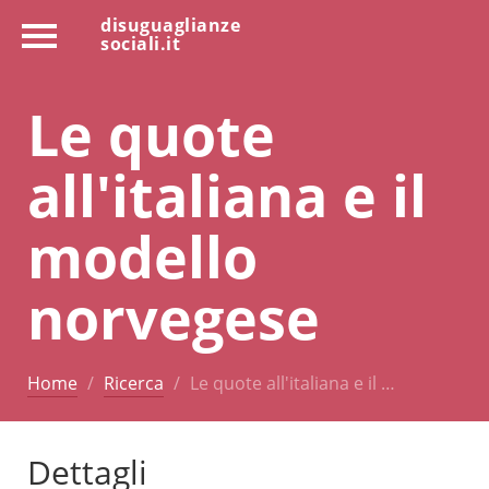
disuguaglianze
sociali.it
Le quote
all'italiana e il
modello
norvegese
Home
Ricerca
Le quote all'italiana e il …
Dettagli