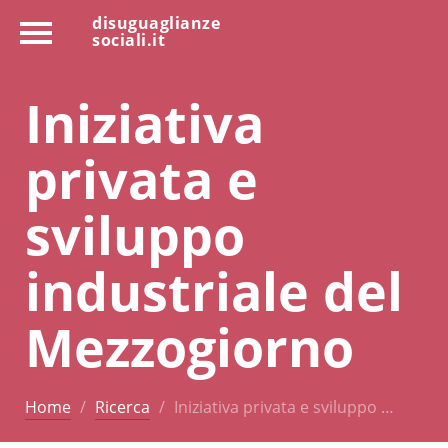
disuguaglianze
sociali.it
Iniziativa
privata e
sviluppo
industriale del
Mezzogiorno
Home
Ricerca
Iniziativa privata e sviluppo …