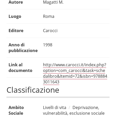
Autore
Magatti M.
Luogo
Roma
Editore
Carocci
Anno di
1998
pubblicazione
Link al
http://www.carocci.it/index.php?
documento
option=com_carocci&task=sche
dalibro&Itemid=72&isbn=978884
3011643
Classificazione
Ambito
Livelli di vita
Deprivazione,
Sociale
vulnerabilità, esclusione sociale