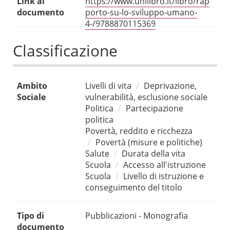
Link al
https://www.unilibro.it/libro/rap
documento
porto-su-lo-sviluppo-umano-
4-/9788870115369
Classificazione
Ambito
Livelli di vita
Deprivazione,
Sociale
vulnerabilità, esclusione sociale
Politica
Partecipazione
politica
Povertà, reddito e ricchezza
Povertà (misure e politiche)
Salute
Durata della vita
Scuola
Accesso all'istruzione
Scuola
Livello di istruzione e
conseguimento del titolo
Tipo di
Pubblicazioni - Monografia
documento