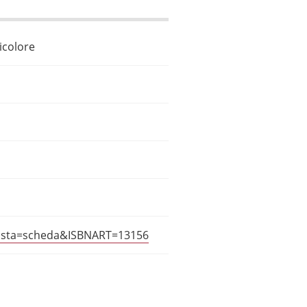
ricolore
?vista=scheda&ISBNART=13156