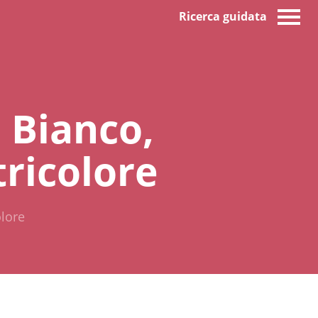
Ricerca guidata
. Bianco,
tricolore
olore