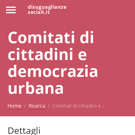
disuguaglianze
sociali.it
Comitati di
cittadini e
democrazia
urbana
Home
Ricerca
Comitati di cittadini e …
Dettagli