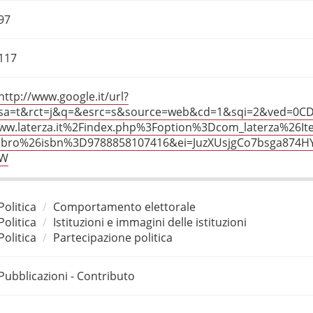
97
117
http://www.google.it/url?
sa=t&rct=j&q=&esrc=s&source=web&cd=1&sqi=2&ved=0C
ww.laterza.it%2Findex.php%3Foption%3Dcom_laterza%26
ibro%26isbn%3D9788858107416&ei=JuzXUsjgCo7bsga874H
W
Politica
Comportamento elettorale
Politica
Istituzioni e immagini delle istituzioni
Politica
Partecipazione politica
Pubblicazioni - Contributo