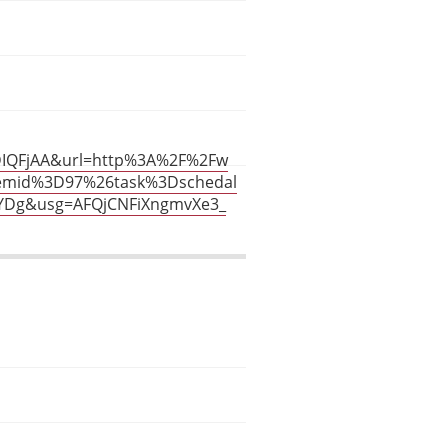
DIQFjAA&url=http%3A%2F%2Fw
Itemid%3D97%26task%3Dschedal
YDg&usg=AFQjCNFiXngmvXe3_