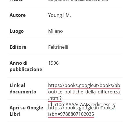
Autore
Young I.M.
Luogo
Milano
Editore
Feltrinelli
Anno di
1996
pubblicazione
Link al
https://books.google.it/books/ab
documento
out/Le_politiche_della_differenza
.html?
id=i10mAAAACAAJ&redir_esc=y
Apri su Google
https://books.google.it/books?
Libri
isbn=9788807102035