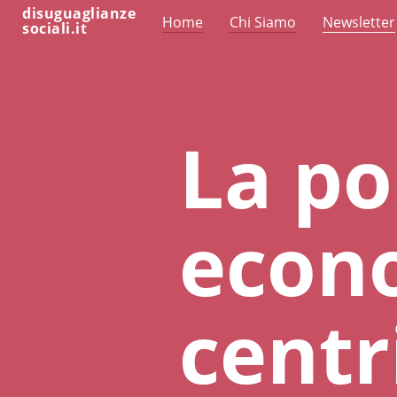
disuguaglianze
Home
Chi Siamo
Newsletter
sociali.it
La po
econo
centr