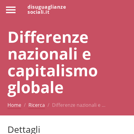
disuguaglianze
sociali.it
Differenze
nazionali e
capitalismo
globale
Home
Ricerca
Differenze nazionali e …
Dettagli