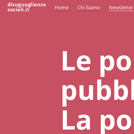
disuguaglianze
Home
Chi Siamo
Newsletter
sociali.it
Le po
pubbl
La po