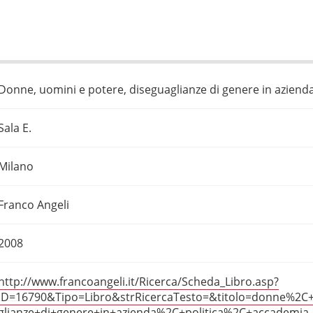
Donne, uomini e potere, diseguaglianze di genere in azienda
Sala E.
Milano
Franco Angeli
2008
http://www.francoangeli.it/Ricerca/Scheda_Libro.asp?
ID=16790&Tipo=Libro&strRicercaTesto=&titolo=donne%2C
glianze+di+genere+in+azienda%2C+politica%2C+accademia