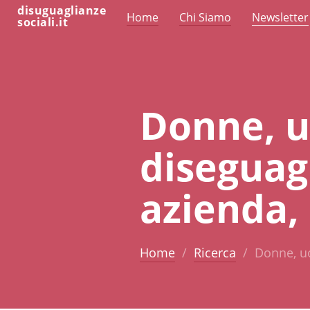
disuguaglianze
Home
Chi Siamo
Newsletter
sociali.it
Donne, u
diseguag
azienda,
Home
Ricerca
Donne, uo