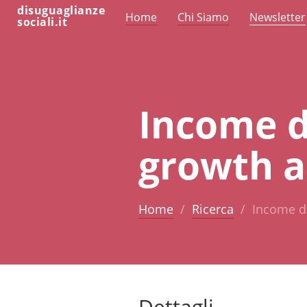
disuguaglianze
Home
Chi Siamo
Newsletter
sociali.it
Income d
growth a
Home
Ricerca
Income di
Dettagli