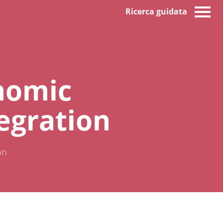
Ricerca guidata
nomic
egration
on