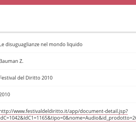
Le disuguaglianze nel mondo liquido
Bauman Z.
Festival del Diritto 2010
2010
http://www.festivaldeldiritto.it/app/document-detail.jsp?
IdC=1042&IdC1=1165&tipo=0&nome=Audio&id_prodotto=2