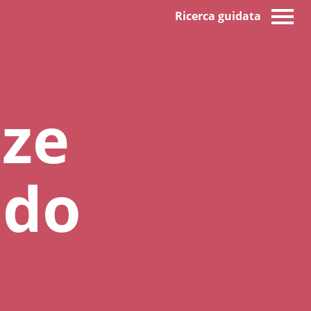
Ricerca guidata
nze
ido