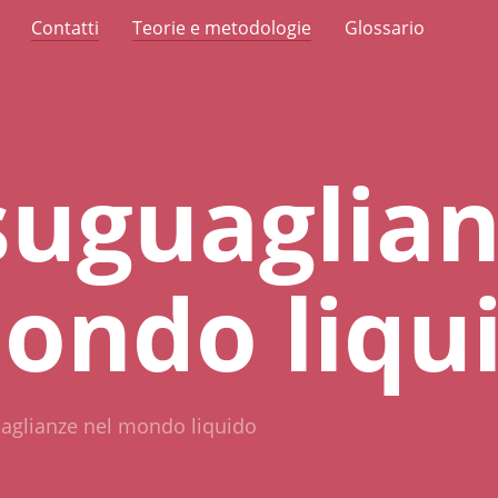
Contatti
Teorie e metodologie
Glossario
suguaglia
ondo liqu
aglianze nel mondo liquido