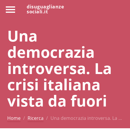
disuguaglianze
sociali.it
Una
democrazia
introversa. La
crisi italiana
vista da fuori
Home
Ricerca
Una democrazia introversa. La …