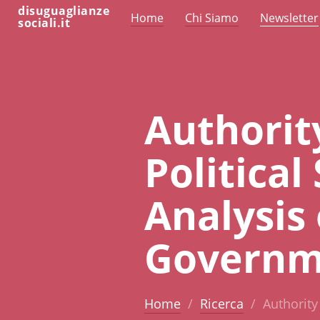
disuguaglianze
Home
Chi Siamo
Newsletter
sociali.it
Authorit
Political
Analysis 
Governm
Home
Ricerca
Authority