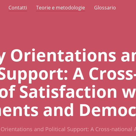
Contatti
Teorie e metodologie
Glossario
y Orientations a
 Support: A Cross
of Satisfaction w
ents and Democ
 Orientations and Political Support: A Cross-national A