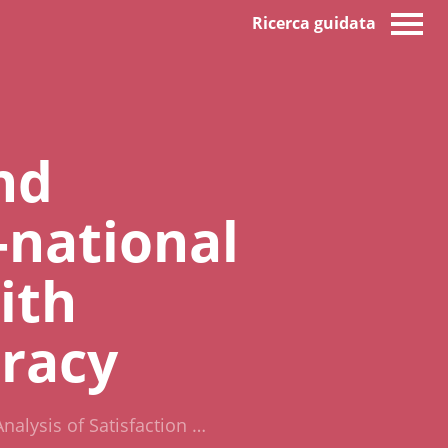
Ricerca guidata
nd
-national
ith
racy
nalysis of Satisfaction …