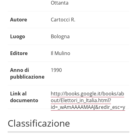
Ottanta
Autore
Cartocci R.
Luogo
Bologna
Editore
Il Mulino
Anno di
1990
pubblicazione
Link al
http://books.google.it/books/ab
documento
out/Elettori_in_Italia.html?
id=_wAmAAAAMAAJ&redir_esc=y
Classificazione