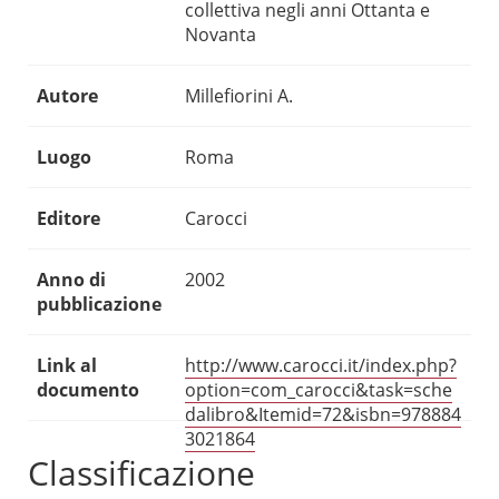
collettiva negli anni Ottanta e
Novanta
Autore
Millefiorini A.
Luogo
Roma
Editore
Carocci
Anno di
2002
pubblicazione
Link al
http://www.carocci.it/index.php?
documento
option=com_carocci&task=sche
dalibro&Itemid=72&isbn=978884
3021864
Classificazione