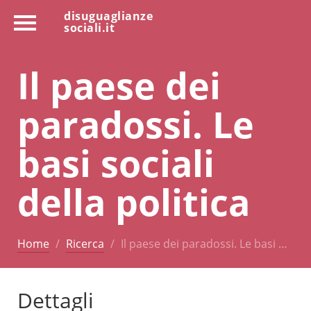
disuguaglianze
sociali.it
Il paese dei
paradossi. Le
basi sociali
della politica
Home
Ricerca
Il paese dei paradossi. Le basi …
Dettagli