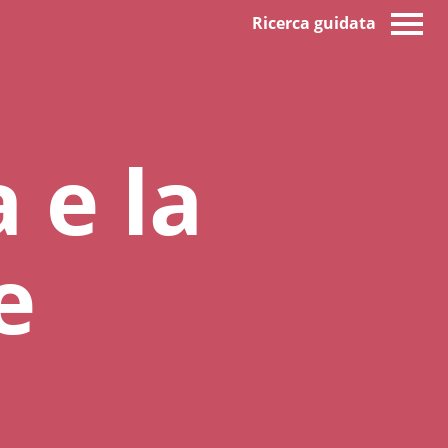
Ricerca guidata
a e la
e