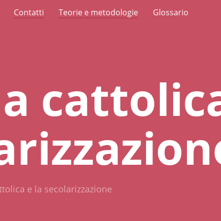
Contatti
Teorie e metodologie
Glossario
ia cattolic
arizzazion
attolica e la secolarizzazione