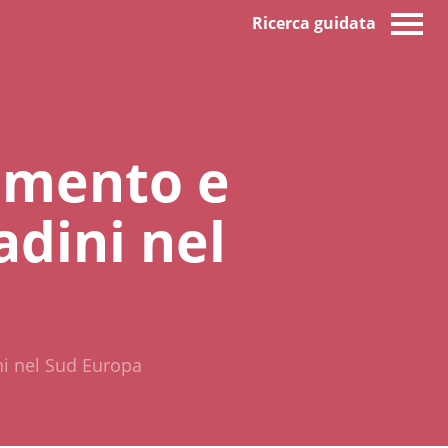
Ricerca guidata
amento e
tadini nel
ini nel Sud Europa