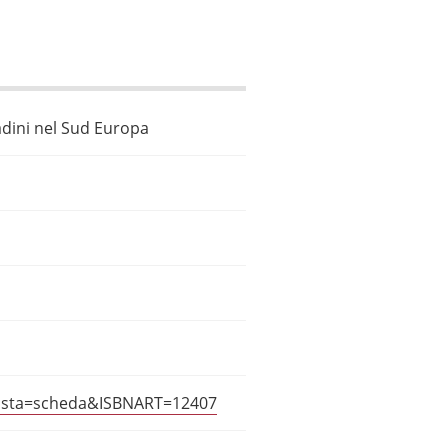
tadini nel Sud Europa
?vista=scheda&ISBNART=12407