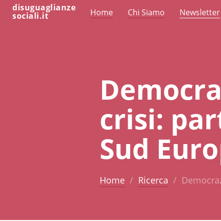
disuguaglianze
Home
Chi Siamo
Newsletter
sociali.it
Democraz
crisi: par
Sud Eur
Home
Ricerca
Democrazi